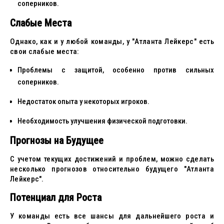
соперников.
Слабые Места
Однако, как и у любой команды, у "Атланта Лейкерс" есть
свои слабые места:
Проблемы с защитой, особенно против сильных
соперников.
Недостаток опыта у некоторых игроков.
Необходимость улучшения физической подготовки.
Прогнозы на Будущее
С учетом текущих достижений и проблем, можно сделать
несколько прогнозов относительно будущего "Атланта
Лейкерс".
Потенциал для Роста
У команды есть все шансы для дальнейшего роста и