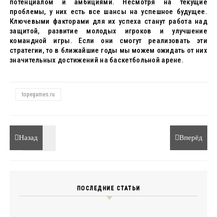
потенциалом и амбициями. Несмотря на текущие
проблемы, у них есть все шансы на успешное будущее.
Ключевыми факторами для их успеха станут работа над
защитой, развитие молодых игроков и улучшение
командной игры. Если они смогут реализовать эти
стратегии, то в ближайшие годы мы можем ожидать от них
значительных достижений на баскетбольной арене.
topegames.ru
Назад
Вперёд
ПОСЛЕДНИЕ СТАТЬИ