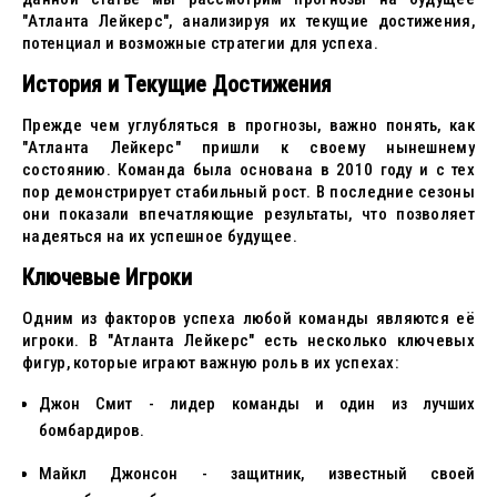
"Атланта Лейкерс", анализируя их текущие достижения,
потенциал и возможные стратегии для успеха.
История и Текущие Достижения
Прежде чем углубляться в прогнозы, важно понять, как
"Атланта Лейкерс" пришли к своему нынешнему
состоянию. Команда была основана в 2010 году и с тех
пор демонстрирует стабильный рост. В последние сезоны
они показали впечатляющие результаты, что позволяет
надеяться на их успешное будущее.
Ключевые Игроки
Одним из факторов успеха любой команды являются её
игроки. В "Атланта Лейкерс" есть несколько ключевых
фигур, которые играют важную роль в их успехах:
Джон Смит - лидер команды и один из лучших
бомбардиров.
Майкл Джонсон - защитник, известный своей