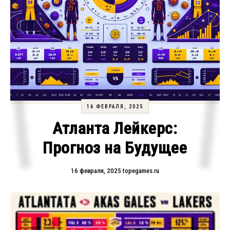
16 ФЕВРАЛЯ, 2025
Атланта Лейкерс:
Прогноз на Будущее
16 февраля, 2025
topegames.ru