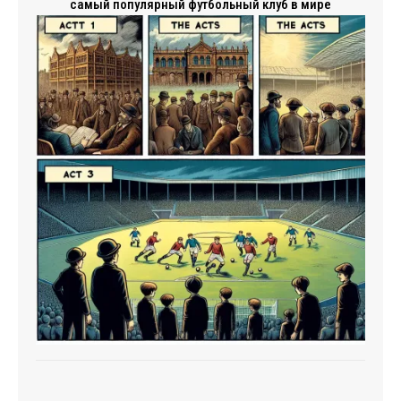
самый популярный футбольный клуб в мире