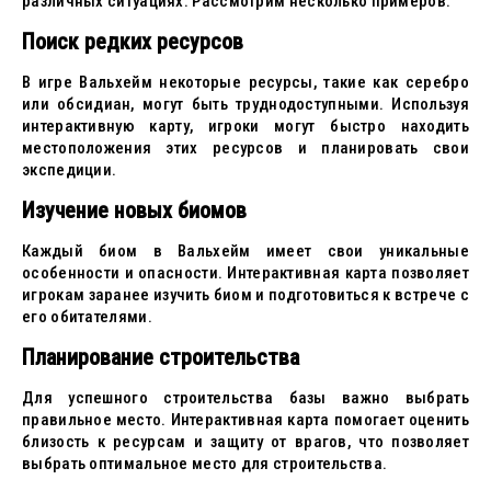
различных ситуациях. Рассмотрим несколько примеров:
Поиск редких ресурсов
В игре Вальхейм некоторые ресурсы, такие как серебро
или обсидиан, могут быть труднодоступными. Используя
интерактивную карту, игроки могут быстро находить
местоположения этих ресурсов и планировать свои
экспедиции.
Изучение новых биомов
Каждый биом в Вальхейм имеет свои уникальные
особенности и опасности. Интерактивная карта позволяет
игрокам заранее изучить биом и подготовиться к встрече с
его обитателями.
Планирование строительства
Для успешного строительства базы важно выбрать
правильное место. Интерактивная карта помогает оценить
близость к ресурсам и защиту от врагов, что позволяет
выбрать оптимальное место для строительства.