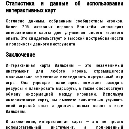
Статистика и данные об использовании
интерактивных карт
Согласно данным, собранным сообществом игроков,
более 70% активных игроков Вальхейм используют
интерактивные карты для улучшения своего игрового
опыта. Это свидетельствует о высокой востребованности
и полезности данного инструмента.
Заключение
Интерактивная карта Вальхейм — это незаменимый
инструмент для любого игрока, стремящегося
максимально эффективно исследовать виртуальный мир
игры. Она упрощает навигацию, помогает находить
ресурсы и планировать маршруты, а также способствует
обмену информацией между игроками. Используя
интерактивную карту, вы сможете значительно улучшить
свой игровой опыт и достичь новых высот в игре
Вальхейм.
В заключение, интерактивная карта — это не просто
вспомогательный инструмент, а полноценный