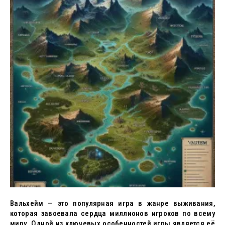
Вальхейм — это популярная игра в жанре выживания,
которая завоевала сердца миллионов игроков по всему
миру. Одной из ключевых особенностей игры является её