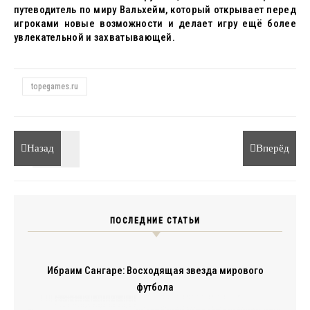
путеводитель по миру Вальхейм, который открывает перед
игроками новые возможности и делает игру ещё более
увлекательной и захватывающей.
topegames.ru
Назад
Вперёд
ПОСЛЕДНИЕ СТАТЬИ
Ибраим Сангаре: Восходящая звезда мирового
футбола