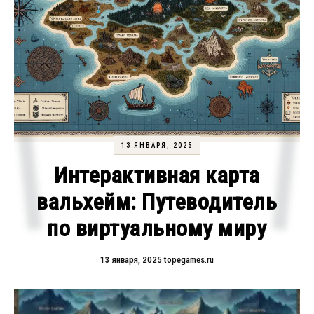
13 ЯНВАРЯ, 2025
Интерактивная карта
вальхейм: Путеводитель
по виртуальному миру
13 января, 2025
topegames.ru