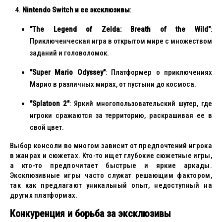
Nintendo Switch и ее эксклюзивы
:
"The Legend of Zelda: Breath of the Wild"
:
Приключенческая игра в открытом мире с множеством
заданий и головоломок.
"Super Mario Odyssey"
: Платформер о приключениях
Марио в различных мирах, от пустыни до космоса.
"Splatoon 2"
: Яркий многопользовательский шутер, где
игроки сражаются за территорию, раскрашивая ее в
свой цвет.
Выбор консоли во многом зависит от предпочтений игрока
в жанрах и сюжетах. Кто-то ищет глубокие сюжетные игры,
а кто-то предпочитает быстрые и яркие аркады.
Эксклюзивные игры часто служат решающим фактором,
так как предлагают уникальный опыт, недоступный на
других платформах.
Конкуренция и борьба за эксклюзивы