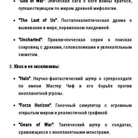
"God of War"
: Эпическая сага о боге войны Кратосе,
путешествующем по мирам древней мифологии.
"The Last of Us"
: Постапокалиптическая драма о
выживании в мире, пораженном пандемией.
"Uncharted"
: Приключенческая серия о поисках
сокровищ с драками, головоломками и увлекательным
сюжетом.
Xbox и ее эксклюзивы
:
"Halo"
: Научно-фантастический шутер о суперсолдате
по имени Мастер Чиф и его борьбе против
инопланетной угрозы.
"Forza Horizon"
: Гоночный симулятор с огромным
открытым миром и реалистичной графикой.
"Gears of War"
: Тактический шутер о солдатах,
сражающихся с инопланетными монстрами.