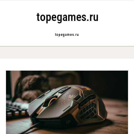
Skip to content
topegames.ru
topegames.ru