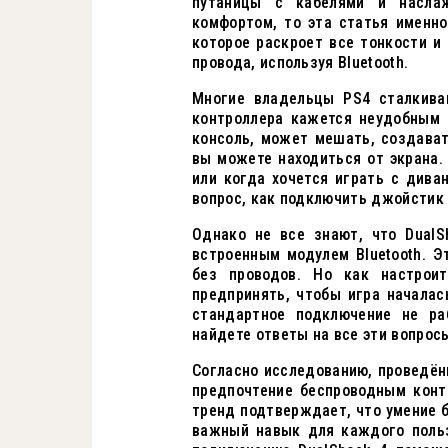
путаницы с кабелями и наслаж
комфортом, то эта статья именно
которое раскроет все тонкости 
провода, используя Bluetooth.
Многие владельцы PS4 сталкиваю
контроллера кажется неудобным 
консоль, может мешать, создават
вы можете находиться от экрана.
или когда хочется играть с диван
вопрос, как подключить джойстик 
Однако не все знают, что DualS
встроенным модулем Bluetooth. Э
без проводов. Но как настрои
предпринять, чтобы игра началас
стандартное подключение не ра
найдете ответы на все эти вопрос
Согласно исследованию, проведённ
предпочтение беспроводным конт
тренд подтверждает, что умение б
важный навык для каждого польз