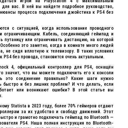
даться игрой на PlayStation 4 с максимальным
 для вас. В ней вы найдете подробное руководство,
и нюансы процесса подключения джойстика к PS4 без
тся с ситуацией, когда использование проводного
и ограничивающим. Кабель, соединяющий геймпад и
ь путаницу или ограничивать дистанцию, на которой
 Особенно это заметно, когда в комнате много людей
а, не сидя вплотную к телевизору. В таких условиях
к PS4 без провода, становится очень актуальным.
hock 4, официальный контроллер для PS4, оснащён
то значит, что вы можете подключить его к консоли
ть это соединение правильно? Какие шаги нужно
ь быстро и без лишних проблем? И что делать, если
ботает или возникают ошибки? В этой статье вы
ы.
ому Statista в 2023 году, более 70% геймеров отдают
роллерам за их удобство и свободу движений. Этот
ыстро и грамотно подключать геймпад по Bluetooth —
ователя PS4. Наша полная инструкция по Bluetooth-