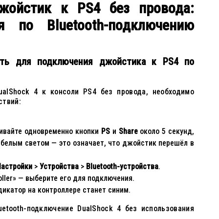
жойстик к PS4 без провода:
я по Bluetooth-подключению
ить для подключения джойстика к PS4 по
alShock 4 к консоли PS4 без провода, необходимо
ствий:
ивайте одновременно кнопки
PS
и
Share
около 5 секунд,
 белым светом — это означает, что джойстик перешёл в
Настройки
>
Устройства
>
Bluetooth-устройства
.
oller» — выберите его для подключения.
икатор на контроллере станет синим.
uetooth-подключение DualShock 4 без использования