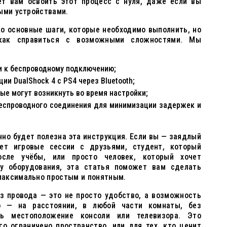
т вам освоить этот процесс с нуля, даже если вы
ыми устройствами.
ко основные шаги, которые необходимо выполнить, но
 как справиться с возможными сложностями. Мы
и к беспроводному подключению;
и DualShock 4 с PS4 через Bluetooth;
ые могут возникнуть во время настройки;
еспроводного соединения для минимизации задержек и
нно будет полезна эта инструкция. Если вы — заядлый
ает игровые сессии с друзьями, студент, который
сле учёбы, или просто человек, который хочет
ку оборудования, эта статья поможет вам сделать
максимально простым и понятным.
з провода — это не просто удобство, а возможность
о — на расстоянии, в любой части комнаты, без
ть местоположение консоли или телевизора. Это
го ограничено пространство, или для тех, кто ценит