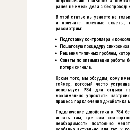
подключению DualShock 4 поможе
ранее не имели дела с беспроводн
В этой статье вы узнаете не толь
и получите полезные советы,
рассмотрим:
Подготовку контроллера и консол
Пошаговую процедуру синхронизаци
Решения типичных проблем, котор
Советы по оптимизации работы б
потери сигнала.
Кроме того, мы обсудим, кому име
геймер, который часто устраив
использует PS4 для отдыха по
максимально упростить настрой
процесс подключения джойстика 
Подключение джойстика к PS4 бе
играть там, где вам комфортн
необходимости постоянно меня
особенно актуально для тех, у ко