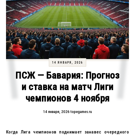
14 ЯНВАРЯ, 2026
ПСЖ — Бавария: Прогноз
и ставка на матч Лиги
чемпионов 4 ноября
14 января, 2026
topegames.ru
Когда Лига чемпионов поднимает занавес очередного