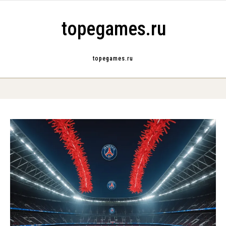
Skip to content
topegames.ru
topegames.ru