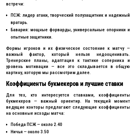
встречи:
ПСЖ: лидер атаки, творческий полузащитник и надежный
вратарь.
Бавария: мощные форварды, универсальные опорники и
опытные защитники.
Формы игроков и их физическое состояние к матчу —
важный фактор, который нельзя недооценивать.
Тренерские планы, адаптация к тактике соперника и
уровень мотивации — все это складывается в общую
картину, которую мы рассмотрим далее.
Коэффициенты букмекеров и лучшие ставки
Для тех, кто интересуется ставками, коэффициенты
букмекеров — важный ориентир. На текущий момент
ведущие конторы предлагают следующие коэффициенты
на основные исходы матча:
Победа ПСЖ — около 2.40
Ничья — около 3.50