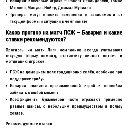
Бавария:
Ключевые игроки — Роберт Левандовски, Томас
Мюллер, Мануэль Нойер, Джамал Мусиала.
Тренеры могут вносить изменения в зависимости от
текущей формы и ситуации в чемпионате.
Каков прогноз на матч ПСЖ — Бавария и какие
ставки рекомендуются?
Прогнозы на матч Лиги чемпионов всегда учитывают
текущую форму команд, статистику личных встреч и
мотивацию игроков.
ПСЖ на домашнем поле традиционно силён, особенно при
поддержке трибун.
Бавария славится организованной игрой и способна
забивать в любой момент.
Коэффициенты букмекеров часто отражают примерно
равные шансы, с небольшим преимуществом в пользу
хозяев.
Рекомендуемые ставки: