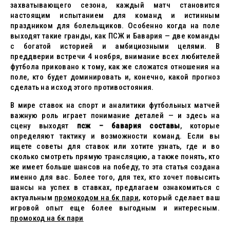
захватывающего сезона, каждый матч становится
настоящим испытанием для команд и истинным
праздником для болельщиков. Особенно когда на поле
выходят такие гранды, как ПСЖ и Бавария — две команды
с богатой историей и амбициозными целями. В
преддверии встречи 4 ноября, внимание всех любителей
футбола приковано к тому, как же сложатся отношения на
поле, кто будет доминировать и, конечно, какой прогноз
сделать на исход этого противостояния.
В мире ставок на спорт и аналитики футбольных матчей
важную роль играет понимание деталей — и здесь на
сцену выходят
псж – бавария составы
, которые
определяют тактику и возможности команд. Если вы
ищете советы для ставок или хотите узнать, где и во
сколько смотреть прямую трансляцию, а также понять, кто
же имеет больше шансов на победу, то эта статья создана
именно для вас. Более того, для тех, кто хочет повысить
шансы на успех в ставках, предлагаем ознакомиться с
актуальным
промокодом на бк пари
, который сделает ваш
игровой опыт еще более выгодным и интересным.
промокод на бк пари