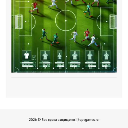
2026 © Все права защищены.
|
topegames.ru
.