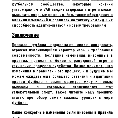
футбольном сообществе. Некоторые критики
утверждают, что VAR вводит задержки в игре и может
вызывать спорные решения. Есть также обсуждения о
влиянии изменений в правилах на тактику команд и их
способность адаптироваться к новым требованиям.
Заключение
Правила футбола продолжают эволюционировать,
отражая изменяющийся характер игры и требования
современности. Последние изменения, внесенные в
правила, привели к более справедливой игре и
улучшению процесса судейства. Важно понимать, что
изменения в правилах - это процесс, и в будущем мы
можем ожидать еще большего развития и адаптации
правил футбола к изменяющемуся миру и новым
вызовам, с которыми сталкивается этот
увлекательный спорт. Также читайте нашу прошлую
статью про,
обзор самых важных турнирах в мире
футбола.
Какие конкретные изменения были внесены в правила