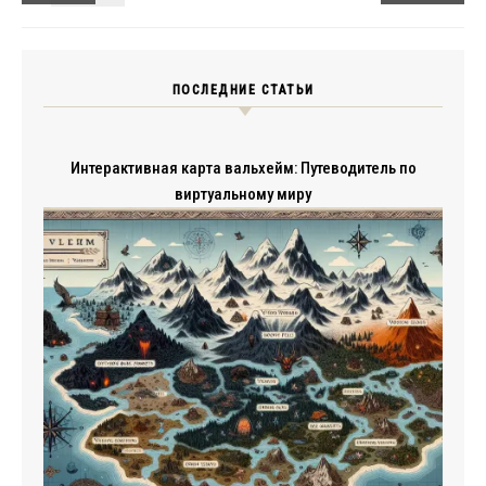
ПОСЛЕДНИЕ СТАТЬИ
Интерактивная карта вальхейм: Путеводитель по
виртуальному миру