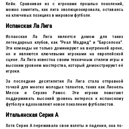
Кейн. Сравнивая их с игроками прошлых поколений,
можно заметить, как лига эволюционировала, оставаясь
на ключевых позициях в мировом футболе.
Испанская Ла Лига
Испанская Ла Лига является домом для таких
легендарных клубов, как "Реал Мадрид" и "Барселона".
Эти команды не только доминируют на внутренней арене,
но и являются ключевыми игроками на европейской
сцене. Ла Лига известна своим техничным стилем игры и
высоким уровнем мастерства, который демонстрируют её
игроки.
За последние десятилетия Ла Лига стала отправной
точкой для многих молодых талантов, таких как Лионель
Месси и Серхио Рамос. Эти игроки помогают
поддерживать высокий уровень интереса к испанскому
футболу и вдохновляют новое поколение футболистов.
Итальянская Серия А
Хотя Серия А переживала свои взлеты и падения, она по-