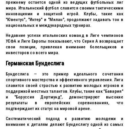
прежнему остается одной из ведущих футбольных лиг
мира. Итальянский футбол славится своими тактическими
инновациями и защитной игрой. Клубы, такие как
"Ювентус", "Интер" и "Милан", продолжают задавать тон в
национальных и международных турнирах.
Недавние успехи итальянских команд в Лиге чемпионов
УЕФА и Лиге Европы показывают, что Серия А возвращает
свои позиции, привлекая внимание болельщиков и
инвесторов со всего мира.
Германская Бундеслига
Бундеслига — это пример идеального сочетания
спортивного мастерства и эффективного управления. Лига
славится своей страстью к развитию молодых игроков и
поддержкой местных талантов. Клубы, такие как "Бавария"
и "Боруссия Дортмунд", демонстрируют высокие
результаты в европейских соревнованиях, что
подтверждает их статус на мировой арене.
Систематический подход к развитию молодежи и
внимание к деталям делают Бундеслигу одной из самых