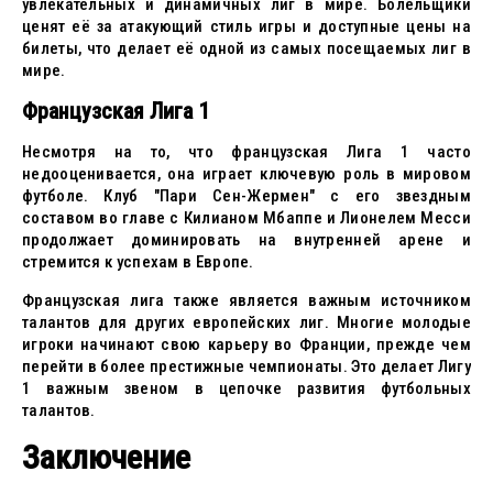
увлекательных и динамичных лиг в мире. Болельщики
ценят её за атакующий стиль игры и доступные цены на
билеты, что делает её одной из самых посещаемых лиг в
мире.
Французская Лига 1
Несмотря на то, что французская Лига 1 часто
недооценивается, она играет ключевую роль в мировом
футболе. Клуб "Пари Сен-Жермен" с его звездным
составом во главе с Килианом Мбаппе и Лионелем Месси
продолжает доминировать на внутренней арене и
стремится к успехам в Европе.
Французская лига также является важным источником
талантов для других европейских лиг. Многие молодые
игроки начинают свою карьеру во Франции, прежде чем
перейти в более престижные чемпионаты. Это делает Лигу
1 важным звеном в цепочке развития футбольных
талантов.
Заключение