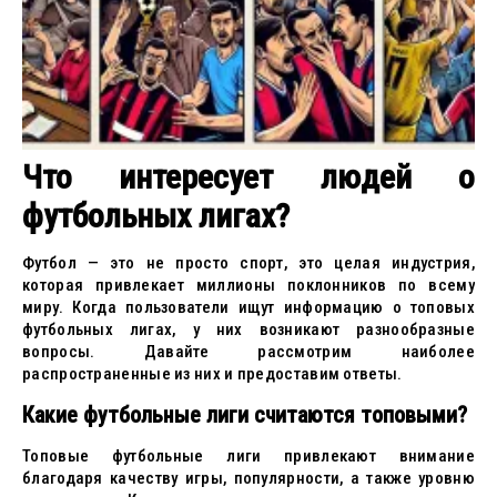
Что интересует людей о
футбольных лигах?
Футбол — это не просто спорт, это целая индустрия,
которая привлекает миллионы поклонников по всему
миру. Когда пользователи ищут информацию о топовых
футбольных лигах, у них возникают разнообразные
вопросы. Давайте рассмотрим наиболее
распространенные из них и предоставим ответы.
Какие футбольные лиги считаются топовыми?
Топовые футбольные лиги привлекают внимание
благодаря качеству игры, популярности, а также уровню