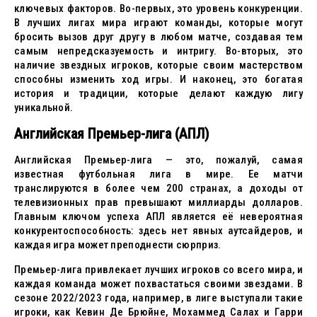
ключевых факторов. Во-первых, это уровень конкуренции.
В лучших лигах мира играют команды, которые могут
бросить вызов друг другу в любом матче, создавая тем
самым непредсказуемость и интригу. Во-вторых, это
наличие звездных игроков, которые своим мастерством
способны изменить ход игры. И наконец, это богатая
история и традиции, которые делают каждую лигу
уникальной.
Английская Премьер-лига (АПЛ)
Английская Премьер-лига — это, пожалуй, самая
известная футбольная лига в мире. Ее матчи
транслируются в более чем 200 странах, а доходы от
телевизионных прав превышают миллиарды долларов.
Главным ключом успеха АПЛ является её невероятная
конкурентоспособность: здесь нет явных аутсайдеров, и
каждая игра может преподнести сюрприз.
Премьер-лига привлекает лучших игроков со всего мира, и
каждая команда может похвастаться своими звездами. В
сезоне 2022/2023 года, например, в лиге выступали такие
игроки, как Кевин Де Брюйне, Мохаммед Салах и Гарри