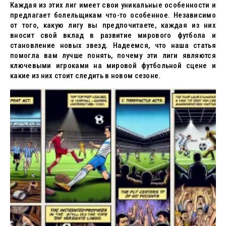
Каждая из этих лиг имеет свои уникальные особенности и
предлагает болельщикам что-то особенное. Независимо
от того, какую лигу вы предпочитаете, каждая из них
вносит свой вклад в развитие мирового футбола и
становление новых звезд. Надеемся, что наша статья
помогла вам лучше понять, почему эти лиги являются
ключевыми игроками на мировой футбольной сцене и
какие из них стоит следить в новом сезоне.